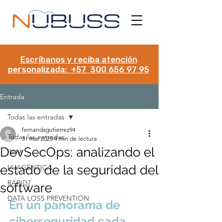
Escríbanos y reciba atención
personalizada: +57 300 656 97 95
Entrada
Todas las entradas
fernandagutierrez94
Todas las entradas
31 mar 2025
4 min de lectura
DevSecOps: analizando el
PAM
estado de la seguridad del
IA AGÉNTICA
RAPID7
software
DATA LOSS PREVENTION
En un panorama de 
ciberseguridad cada 