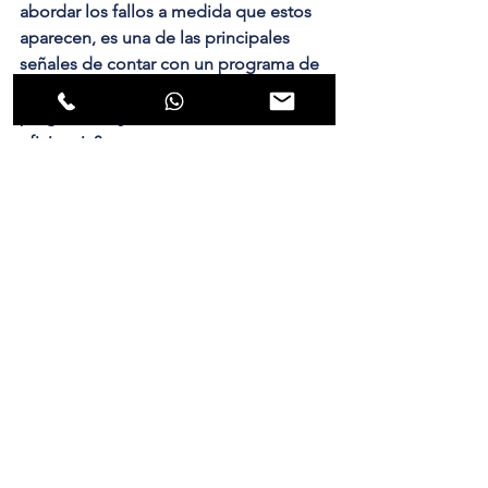
abordar los fallos a medida que estos 
aparecen, es una de las principales 
señales de contar con un programa de 
seguridad de software maduro. La gran 
pregunta es ¿Cómo hacerlo con 
eficiencia?
Antes de respoderle lo anterior le 
queremos hacer una pregunta ¿Su 
organización quiere sencillamente 
solucionar errores de código o contar 
con una herramienta potente que le 
permita optimizar el rendimiento de su 
equipo de desarrollo?
Si su respuesta es sí a la segunda parte 
de nuestra pregunta, Veracode y 
Nubuss son su aliado estratégico. 
Implementamos en su organización 