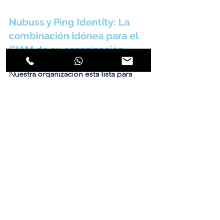
Nubuss y Ping Identity: La 
combinación idónea para el 
CIAM de su organización
Nuestra organización está lista para 
acompañarle en su búsqueda para 
ofercer experiencias de identidad 
óptimas. 
Junto a Ping Identity hemos 
comprobado el poder de la 
innovación para reducir el fraude y los 
intentos de apropiación de cuentas, 
reducir la carga operativa, acelerar 
constantemente la innovación en 
materia de gestión de identidades y 
mejorar la satisfacción y retención de 
los clientes.