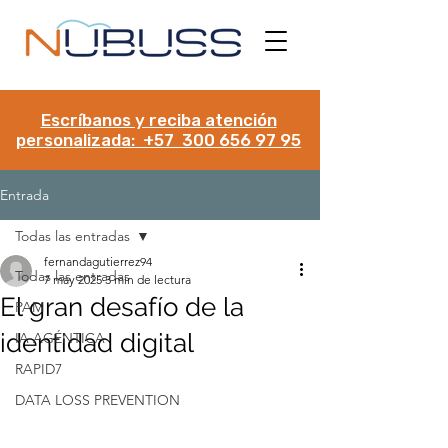
Escríbanos y reciba atención
personalizada: +57 300 656 97 95
Entrada
Todas las entradas
fernandagutierrez94
Todas las entradas
7 may 2025
3 min de lectura
El gran desafío de la
PAM
identidad digital
IA AGÉNTICA
RAPID7
DATA LOSS PREVENTION