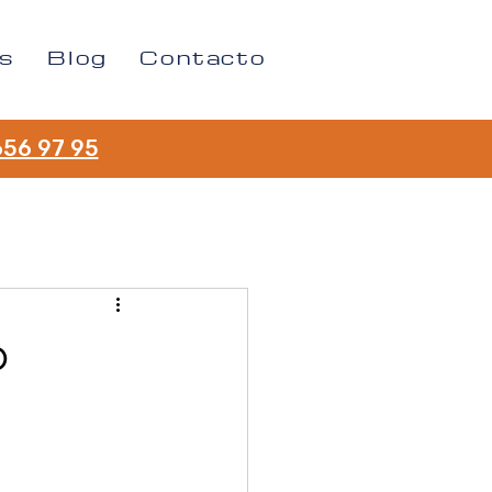
s
Blog
Contacto
656 97 95
o