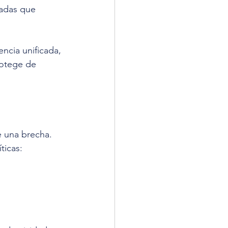
zadas que 
ncia unificada, 
rotege de 
e una brecha. 
ticas: