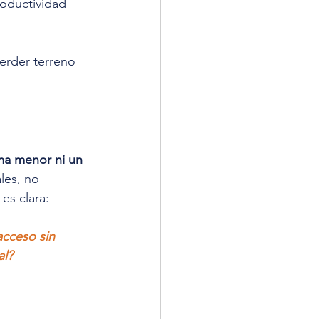
roductividad 
erder terreno 
ma menor ni un 
les, no 
es clara:
cceso sin 
al?