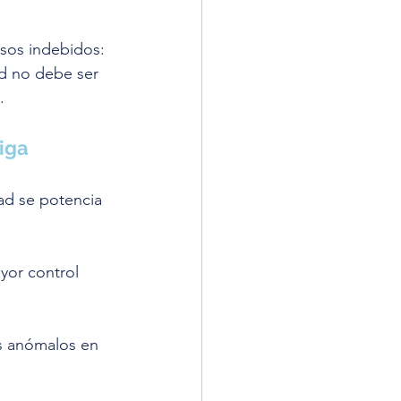
sos indebidos: 
ad no debe ser 
.
tiga
ad se potencia 
yor control 
s anómalos en 