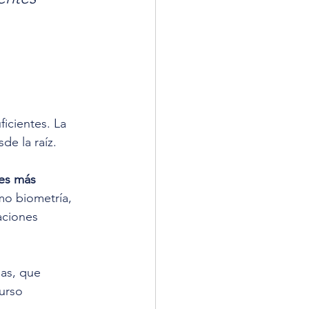
icientes. La 
de la raíz.
es más 
mo biometría, 
aciones 
as, que 
urso 