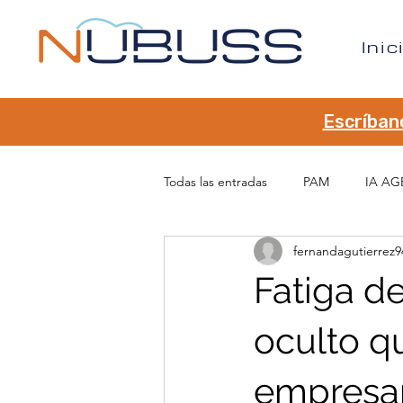
Inic
Escríban
Todas las entradas
PAM
IA AG
fernandagutierrez9
Fatiga de
oculto qu
empresar