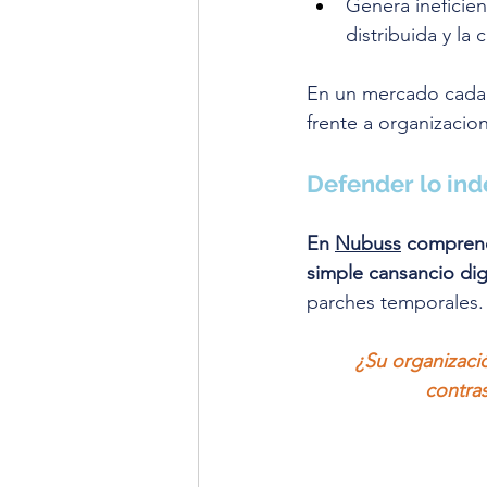
Genera ineficien
distribuida y la
En un mercado cada v
frente a organizacio
Defender lo ind
En 
Nubuss
 comprend
simple cansancio digi
parches temporales. E
¿Su organizaci
contras