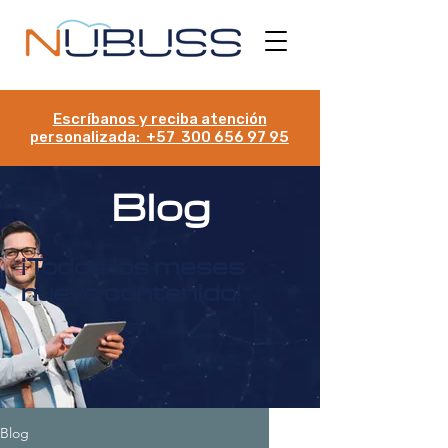
Escríbanos y reciba atención
personalizada: +57 300 656 97 95
Blog
¡Todos los meses
nuevo contenido!
Blog